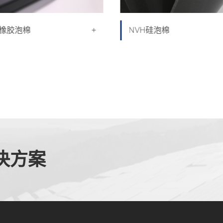
+
橡胶泡棉
NVH硅泡棉
决方案