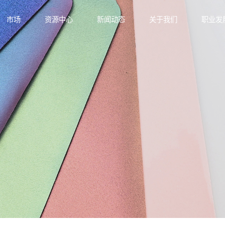
市场
资源中心
新闻动态
关于我们
职业发
功能材料
业文化
航空与轨道交通
产品手册
技术与创新
功能薄膜
应用方案
新型电力
可持续发展
功能部件
技术资
电子与