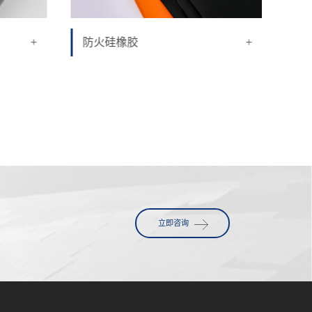
+
+
防火硅橡胶
隔
立即咨询