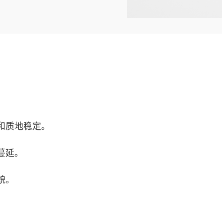
和质地稳定。
蔓延。
貌。