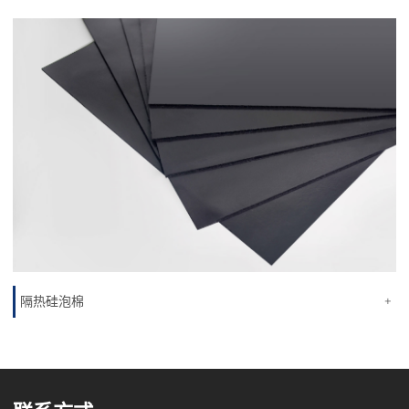
隔热硅泡棉
+