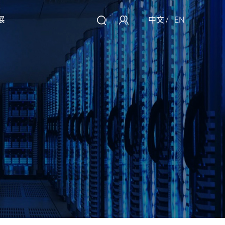
中文
/
EN
展
讯
大数据
联系我们