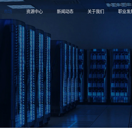
市场
资源中心
新闻动态
关于我们
职业发
功能材料
业文化
航空与轨道交通
产品手册
技术与创新
功能薄膜
应用方案
新型电力
可持续发展
功能部件
技术资
电子与